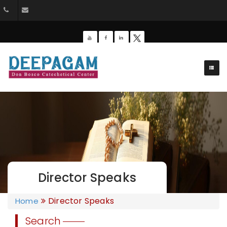
+91 9385201453
dbdeepagam@gmail.com
Director Speaks
Director Speaks
Home
Search