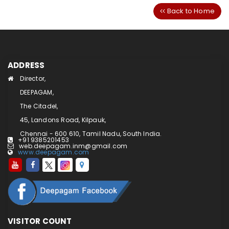
Back to Home
ADDRESS
Director,
DEEPAGAM,
The Citadel,
45, Landons Road, Kilpauk,
Chennai - 600 610, Tamil Nadu, South India.
+91 9385201453
web.deepagam.inm@gmail.com
www.deepagam.com
VISITOR COUNT