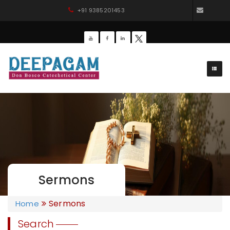
+91 9385201453
dbdee
Sermons
Sermons
Home
Search