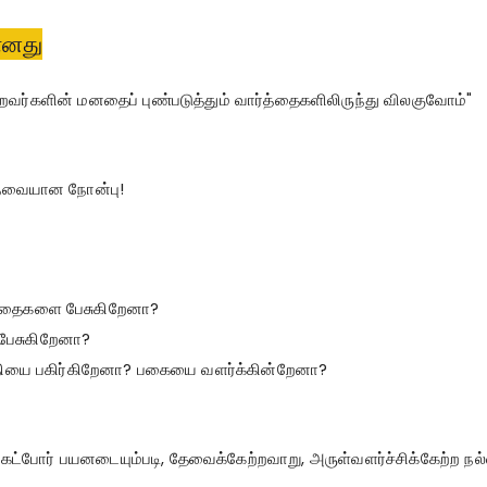
ானது
றவர்களின் மனதைப் புண்படுத்தும் வார்த்தைகளிலிருந்து விலகுவோம்"
தேவையான நோன்பு!
ர்த்தைகளை பேசுகிறேனா?
பேசுகிறேனா?
ய்தியை பகிர்கிறேனா? பகையை வளர்க்கின்றேனா?
 கேட்போர் பயனடையும்படி, தேவைக்கேற்றவாறு, அருள்வளர்ச்சிக்கேற்ற நல