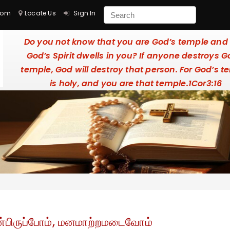
com
Locate Us
Sign In
Do you not know that you are God’s temple and 
God’s Spirit dwells in you? If anyone destroys G
temple, God will destroy that person. For God’s t
is holy, and you are that temple.1Cor3:16
ன்பிருப்போம், மனமாற்றமடைவோம்