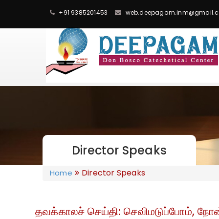
+91 9385201453
web.deepagam.inm@gmail.
Director Speaks
Director Speaks
Home
தவக்காலச் செய்தி: செவிமடுப்போம், நோ