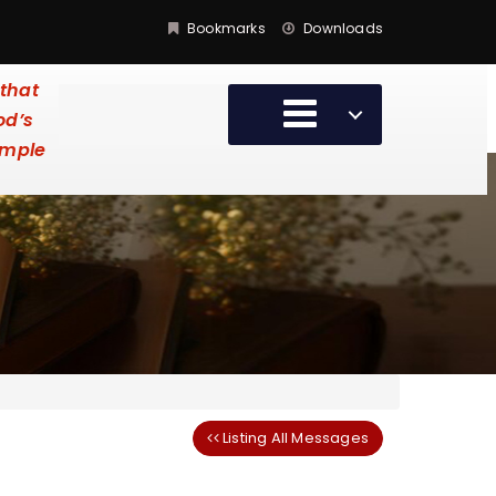
Bookmarks
Downloads
that
od’s
emple
Listing All Messages