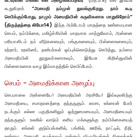
கடவுளின் மக்கள் என அழைக்கப்படுவர்
” (மத்.5:9) என இயேசு
கூறுகிறார்.
“அமைதி நம்முள் துவங்குகிறது. நாம் கூடி
செபிக்கும்போது, நாமும் அமைதியின் கருவிகளாக மாறுகிறோம்”
(திருத்தந்தை லியோ14)
. இந்த அக்டோபர் மாதத்தை உண்மையான
செபம், நம்பிக்கை, மகிழ்ச்சியின் மாதமாக மாற்றுவோம், அன்னை
மரியாளிடம் நம் வீடுகளையும், பங்குகளையும், பிள்ளைகளையும்,
உற்றார், உறவினர், நண்பர்கள் ஒப்புக்கொடுத்து செபித்து, நம்மை
அமைதியின் தூதுவர்களாகவும், இயேசு கிறிஸ்துவின்
பிள்ளைகளாக வாழ இம்மாதத்தில் செபிப்போம்.
செபம் - அமைதிக்கான அழைப்பு
செபமாலை அன்னையே! அமைதியின் அரசியே! இவ்வுலகிற்கு
அமைதியை, சமாதானத்தை தந்தருளும். காசா, உக்ரைன் போர்
நடக்கும் எல்லா பகுதிகளிலும் ஒற்றுமையையும், அமைதியையும்
தந்தருளும். உலகில் வாடும் எளிய மக்களுக்கு நம்பிக்கையைத்
தாரும். எங்கள் குடும்பங்களில், பங்கில், ஊரில், நாட்டில், நீதி,
உண்மை, அமைதி, சமத்துவம் என்னும் விழுமியங்கள் நிலைக்கச்