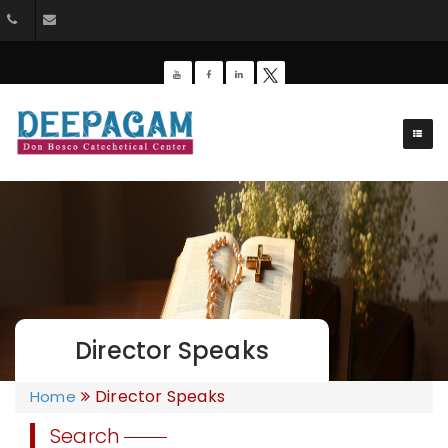
+91 9385201453
dbdeepagam@gmail.com
Director Speaks
Director Speaks
Home
Search